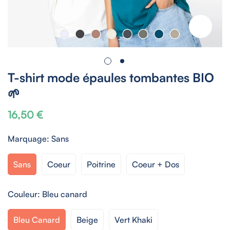
T-shirt mode épaules tombantes BIO
🌱
16,50 €
Prix
habituel
Marquage:
Sans
Sans
Coeur
Poitrine
Coeur + Dos
Couleur:
Bleu canard
Bleu Canard
Beige
Vert Khaki