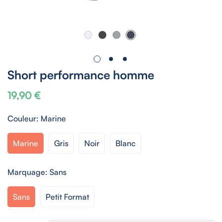
Short performance homme
19,90 €
Prix
habituel
Couleur:
Marine
Marine
Gris
Noir
Blanc
Marquage:
Sans
Sans
Petit Format