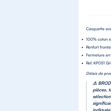
Casquette ave
100% coton s
Renfort fronta
Fermeture arr
Ref. KP051 Gr
Délais de pro
⚠️
BRODER
pièces, 
sélectio
signific
indiquée 