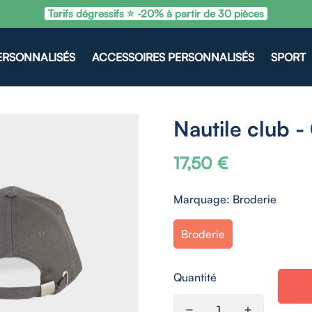
Tarifs dégressifs ⭐ -20% à partir de 30 pièces
ERSONNALISÉS
ACCESSOIRES PERSONNALISÉS
SPORT
Nautile club -
17,50 €
Prix
habituel
Marquage:
Broderie
Broderie
Quantité