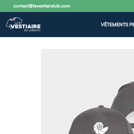
contact@levestiairelub.com
VÊTEMENTS P