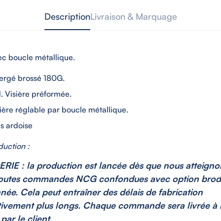
Description
Livraison & Marquage
c boucle métallique.
ergé brossé 180G
.
l. Visière préformée.
ière réglable par boucle métallique.
is ardoise
duction :
IE : la production est lancée dès que nous atteigno
toutes commandes NCG confondues avec option brod
nnée. Cela peut entraîner des délais de fabrication
ativement plus longs. Chaque commande sera livrée à 
par le client.