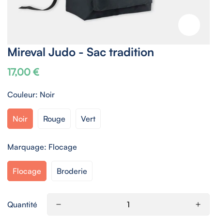
Mireval Judo - Sac tradition
17,00 €
Prix
habituel
Couleur:
Noir
Noir
Rouge
Vert
Marquage:
Flocage
Flocage
Broderie
Quantité