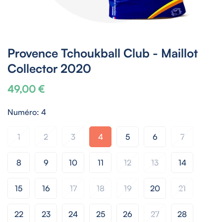
Provence Tchoukball Club - Maillot
Collector 2020
49,00 €
Prix
habituel
Numéro:
4
1
2
3
4
5
6
7
8
9
10
11
12
13
14
15
16
17
18
19
20
21
22
23
24
25
26
27
28