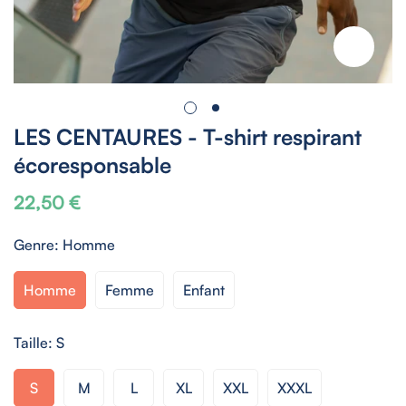
LES CENTAURES - T-shirt respirant
écoresponsable
22,50 €
Prix
habituel
Genre:
Homme
Homme
Femme
Enfant
Taille:
S
S
M
L
XL
XXL
XXXL