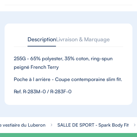
Description
Livraison & Marquage
255G - 65% polyester, 35% coton, ring-spun
peigné French Terry
Poche à l arrière - Coupe contemporaine slim fit.
Ref. R-283M-0 / R-283F-0
e vestiaire du Luberon
SALLE DE SPORT - Spark Body Fit