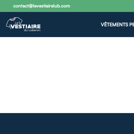
contact@levestiairelub.com
VÊTEMENTS P