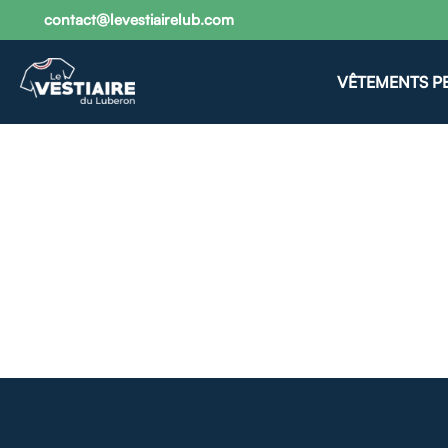
contact@levestiairelub.com
VÊTEMENTS P