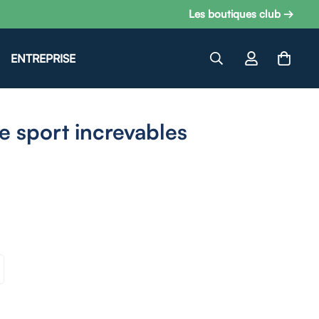
Les boutiques club →
ENTREPRISE
e sport increvables