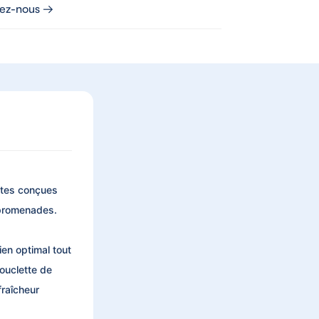
tez-nous →
ttes conçues
 promenades.
en optimal tout
bouclette de
fraîcheur