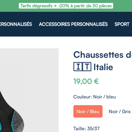
Tarifs dégressifs ⭐ -20% à partir de 30 pièces
ERSONNALISÉS
ACCESSOIRES PERSONNALISÉS
SPORT
Chaussettes d
🇮🇹 Italie
19,00 €
Prix
habituel
Couleur:
Noir / bleu
Noir / Bleu
Noir / Gris
Taille:
35/37