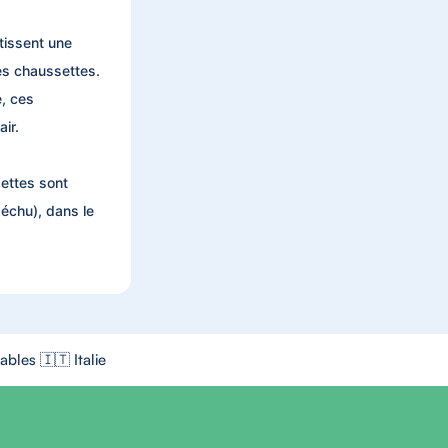
ntissent une
ces chaussettes.
, ces
ir.
settes sont
 échu), dans le
bles 🇮🇹 Italie