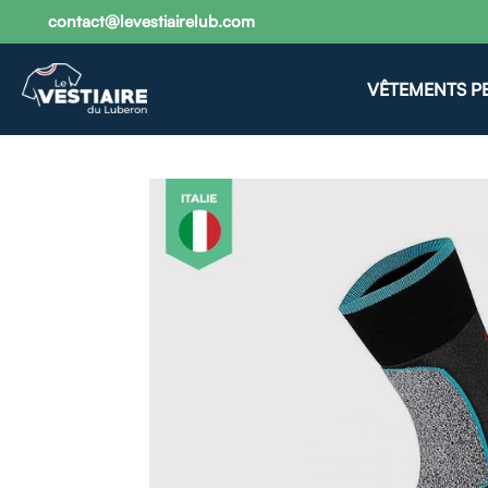
contact@levestiairelub.com
VÊTEMENTS P