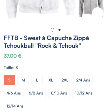
FFTB - Sweat à Capuche Zippé
Tchoukball "Rock & Tchouk"
37,00 €
Prix
habituel
Taille:
S
S
M
L
XL
2XL
2/4 Ans
4/6 Ans
6/8 Ans
8/10 Ans
10/12 Ans
12/14 Ans